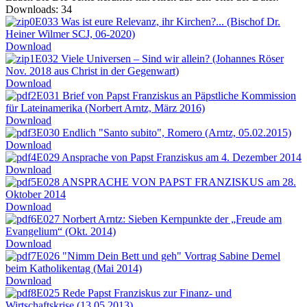
Downloads: 34
E033 Was ist eure Relevanz, ihr Kirchen?... (Bischof Dr.
Heiner Wilmer SCJ, 06-2020)
Download
E032 Viele Universen – Sind wir allein? (Johannes Röser
Nov. 2018 aus Christ in der Gegenwart)
Download
E031 Brief von Papst Franziskus an Päpstliche Kommission
für Lateinamerika (Norbert Arntz, März 2016)
Download
E030 Endlich "Santo subito", Romero (Arntz, 05.02.2015)
Download
E029 Ansprache von Papst Franziskus am 4. Dezember 2014
Download
E028 ANSPRACHE VON PAPST FRANZISKUS am 28.
Oktober 2014
Download
E027 Norbert Arntz: Sieben Kernpunkte der „Freude am
Evangelium“ (Okt. 2014)
Download
E026 "Nimm Dein Bett und geh" Vortrag Sabine Demel
beim Katholikentag (Mai 2014)
Download
E025 Rede Papst Franziskus zur Finanz- und
Wirtschaftskrise (13.05.2013)