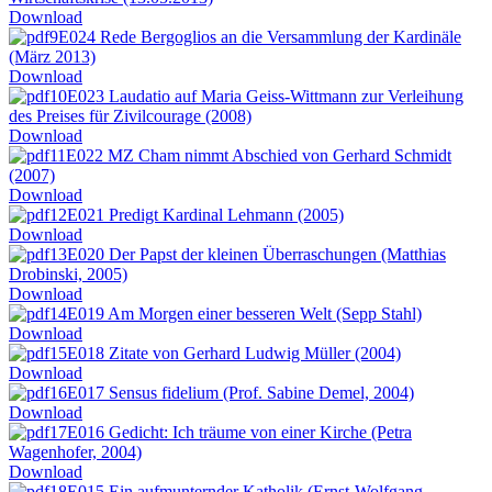
Download
E024 Rede Bergoglios an die Versammlung der Kardinäle
(März 2013)
Download
E023 Laudatio auf Maria Geiss-Wittmann zur Verleihung
des Preises für Zivilcourage (2008)
Download
E022 MZ Cham nimmt Abschied von Gerhard Schmidt
(2007)
Download
E021 Predigt Kardinal Lehmann (2005)
Download
E020 Der Papst der kleinen Überraschungen (Matthias
Drobinski, 2005)
Download
E019 Am Morgen einer besseren Welt (Sepp Stahl)
Download
E018 Zitate von Gerhard Ludwig Müller (2004)
Download
E017 Sensus fidelium (Prof. Sabine Demel, 2004)
Download
E016 Gedicht: Ich träume von einer Kirche (Petra
Wagenhofer, 2004)
Download
E015 Ein aufmunternder Katholik (Ernst-Wolfgang