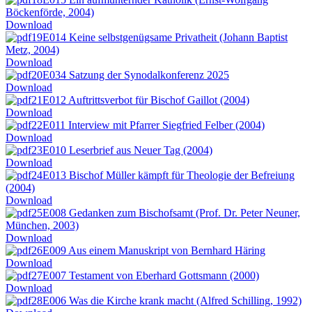
Böckenförde, 2004)
Download
E014 Keine selbstgenügsame Privatheit (Johann Baptist
Metz, 2004)
Download
E034 Satzung der Synodalkonferenz 2025
Download
E012 Auftrittsverbot für Bischof Gaillot (2004)
Download
E011 Interview mit Pfarrer Siegfried Felber (2004)
Download
E010 Leserbrief aus Neuer Tag (2004)
Download
E013 Bischof Müller kämpft für Theologie der Befreiung
(2004)
Download
E008 Gedanken zum Bischofsamt (Prof. Dr. Peter Neuner,
München, 2003)
Download
E009 Aus einem Manuskript von Bernhard Häring
Download
E007 Testament von Eberhard Gottsmann (2000)
Download
E006 Was die Kirche krank macht (Alfred Schilling, 1992)